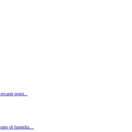
recanti segni...
tto di famiglia....