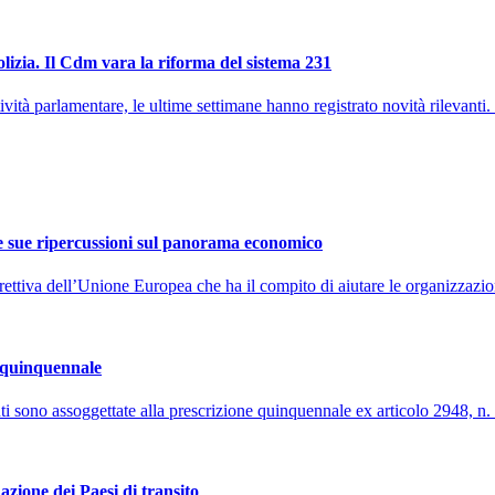
polizia. Il Cdm vara la riforma del sistema 231
vità parlamentare, le ultime settimane hanno registrato novità rilevanti. 
e sue ripercussioni sul panorama economico
ttiva dell’Unione Europea che ha il compito di aiutare le organizzazion
è quinquennale
ti sono assoggettate alla prescrizione quinquennale ex articolo 2948, n. 5
azione dei Paesi di transito