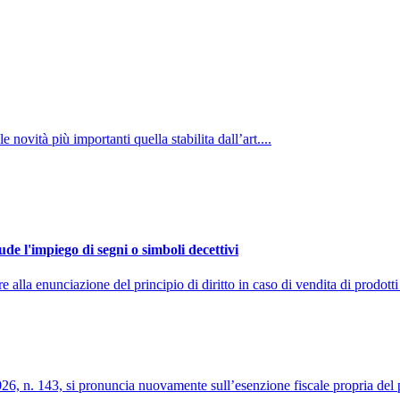
 novità più importanti quella stabilita dall’art....
de l'impiego di segni o simboli decettivi
la enunciazione del principio di diritto in caso di vendita di prodotti 
026, n. 143, si pronuncia nuovamente sull’esenzione fiscale propria del pa