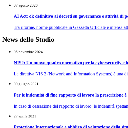
07 agosto 2026
AI Act: ok definitivo ai decreti su governance e attività di 
Tra riforme, norme pubblicate in Gazzetta Ufficiale e intensa atti
News dello Studio
05 novembre 2024
NIS2: Un nuovo quadro normativo per la cybersecurity e l
La direttiva NIS 2 (Network and Information Systems) è una dire
09 giugno 2021
Per le indennità di fine rapporto di lavoro la prescrizione 
In caso di cessazione del rapporto di lavoro, le indennità spettan
27 aprile 2021
Protezione Internazionale e obbligo di valutazione della situ